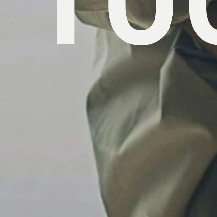
load
Begi